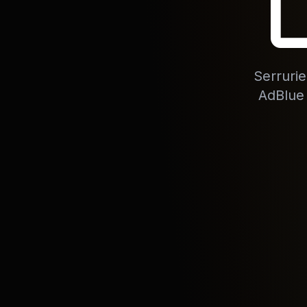
Serruri
AdBlue 