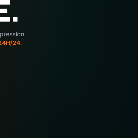
.
pression
 24H/24.