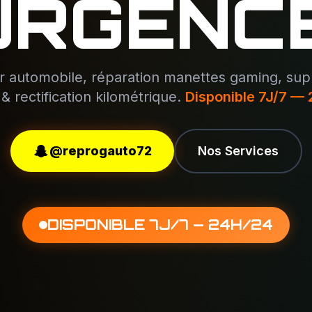
URGENCE
er automobile, réparation manettes gaming, sup
& rectification kilométrique.
Disponible 7J/7 —
@reprogauto72
Nos Services
DISPONIBLE 7J/7 — 24H/24