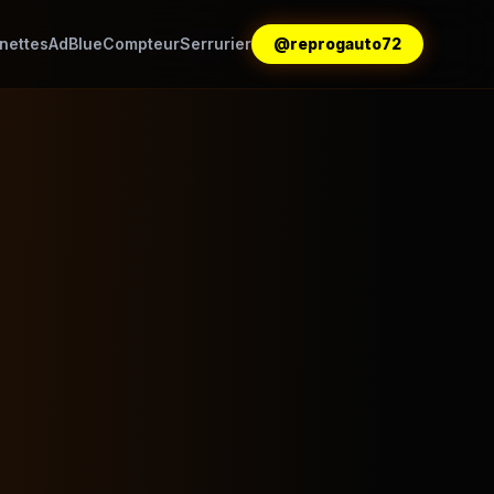
nettes
AdBlue
Compteur
Serrurier
@reprogauto72